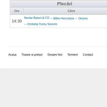
Plecări
Ora
Către
Nectar Balaci & CO
Băile Herculane
Orșova
14:30
Drobeta-Turnu Severin
Acasa
Trasee si preturi
Despre Noi
Termeni
Contact