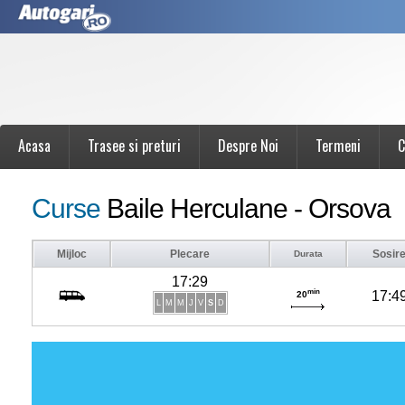
Acasa
Trasee si preturi
Despre Noi
Termeni
C
Curse
Baile Herculane - Orsova
Mijloc
Plecare
Sosir
Durata
17:29
min
17:4
20
L
M
M
J
V
S
D