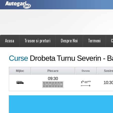
Acasa
Trasee si preturi
Despre Noi
Termeni
C
Curse
Drobeta Turnu Severin - B
Mijloc
Plecare
Sosir
Durata
09:30
h
min
10:3
1
00
L
M
M
J
V
S
D